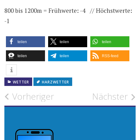
800 bis 1200m = Frühwerte: -4 // Höchstwerte:
-1
teilen
teilen
teilen
teilen
teilen
RSS-feed
WETTER
HARZWETTER
Beitragsnavigation
Vorheriger
Nächster