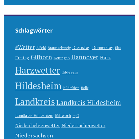
Schlagwörter
#Wetter
Dienstag
Donnerstag
Alfeld
Braunschweig
Elze
Gifhorn
Hannover
Harz
Freitag
Göttingen
Harzwetter
Hildeseim
Hildesheim
Hildeshiem
Holle
Landkreis
Landkreis Hildesheim
Landkreis Hildeshiem
Mittwoch
mp3
Niedersachenwetter
Niederdachsenwetter
Niedersachsen