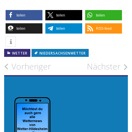
teilen
teilen
teilen
teilen
teilen
RSS-feed
WETTER
NIEDERSACHSENWETTER
Beitragsnavigation
Vorheriger
Nächster