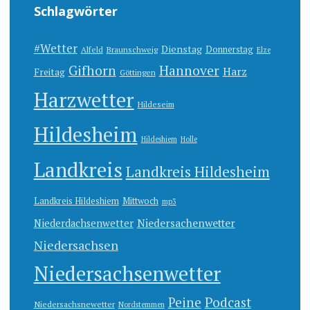
Schlagwörter
#Wetter
Dienstag
Donnerstag
Alfeld
Braunschweig
Elze
Gifhorn
Hannover
Harz
Freitag
Göttingen
Harzwetter
Hildeseim
Hildesheim
Hildeshiem
Holle
Landkreis
Landkreis Hildesheim
Landkreis Hildeshiem
Mittwoch
mp3
Niedersachenwetter
Niederdachsenwetter
Niedersachsen
Niedersachsenwetter
Peine
Podcast
Niedersachsnewetter
Nordstemmen