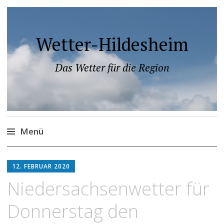
Wetter-Hildesheim
Das Wetter für die Region
Menü
Zum
Inhalt
12. FEBRUAR 2020
springen
Niedersachsenwetter für
Donnerstag den