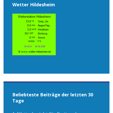
Wetter Hildesheim
Beliebteste Beiträge der letzten 30
Tage