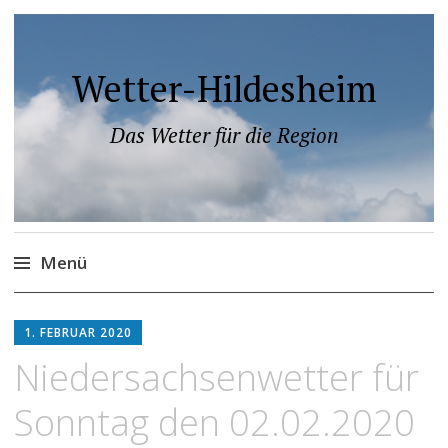
Wetter-Hildesheim
Das Wetter für die Region
Menü
Zum
Inhalt
1. FEBRUAR 2020
springen
Niedersachsenwetter für
Sonntag den 02.02.2020