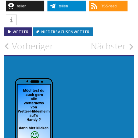
teilen
teilen
RSS-feed
WETTER
NIEDERSACHSENWETTER
Beitragsnavigation
Vorheriger
Nächster