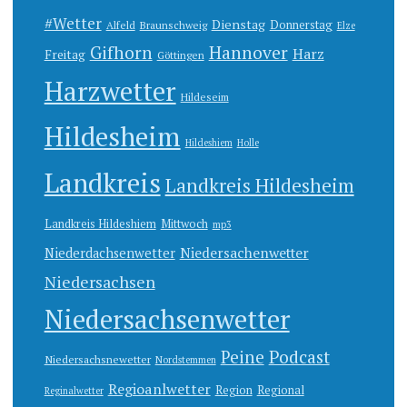
#Wetter
Dienstag
Donnerstag
Alfeld
Braunschweig
Elze
Gifhorn
Hannover
Harz
Freitag
Göttingen
Harzwetter
Hildeseim
Hildesheim
Hildeshiem
Holle
Landkreis
Landkreis Hildesheim
Landkreis Hildeshiem
Mittwoch
mp3
Niedersachenwetter
Niederdachsenwetter
Niedersachsen
Niedersachsenwetter
Peine
Podcast
Niedersachsnewetter
Nordstemmen
Regioanlwetter
Region
Regional
Reginalwetter