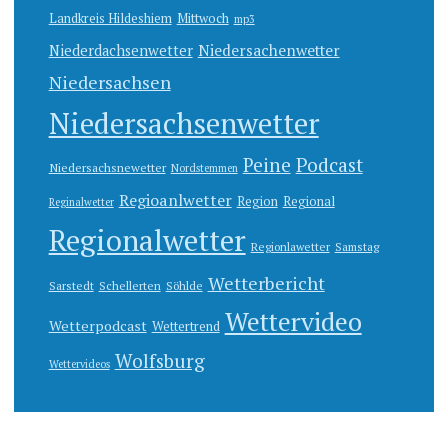
Landkreis Hildeshiem
Mittwoch
mp3
Niedersachenwetter
Niederdachsenwetter
Niedersachsen
Niedersachsenwetter
Peine
Podcast
Niedersachsnewetter
Nordstemmen
Regioanlwetter
Region
Regional
Reginalwetter
Regionalwetter
Regionlawetter
Samstag
Wetterbericht
Sarstedt
Schellerten
Söhlde
Wettervideo
Wetterpodcast
Wettertrend
Wolfsburg
Wettervideos