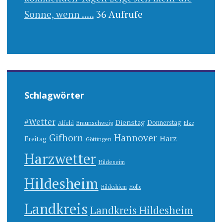
Sonne, wenn .....
36 Aufrufe
Schlagwörter
#Wetter
Dienstag
Donnerstag
Alfeld
Braunschweig
Elze
Gifhorn
Hannover
Harz
Freitag
Göttingen
Harzwetter
Hildeseim
Hildesheim
Hildeshiem
Holle
Landkreis
Landkreis Hildesheim