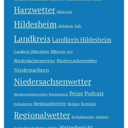
Harzwetter
Hildeseim
Hildesheim
Hildeshiem
Holle
Landkreis
Landkreis Hildesheim
Landkreis Hildeshiem
Mittwoch
mp3
Niedersachenwetter
Niederdachsenwetter
Niedersachsen
Niedersachsenwetter
Peine
Podcast
Niedersachsnewetter
Nordstemmen
Regioanlwetter
Region
Regional
Reginalwetter
Regionalwetter
Regionlawetter
Samstag
Wetterbericht
Sarstedt
Schellerten
Söhlde