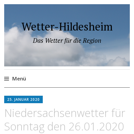
Wetter-Hildesheim
Das Wetter für die Region
Menü
Zum
Inhalt
25. JANUAR 2020
springen
Niedersachsenwetter für
Sonntag den 26.01.2020