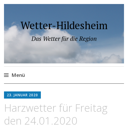
Wetter-Hildesheim
Das Wetter für die Region
Menü
Zum
Inhalt
23. JANUAR 2020
springen
Harzwetter für Freitag
den 24.01.2020