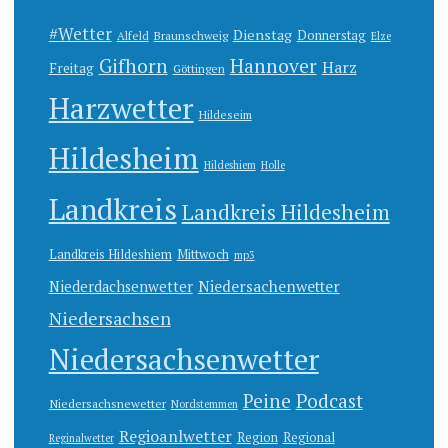
#Wetter
Dienstag
Donnerstag
Alfeld
Braunschweig
Elze
Gifhorn
Hannover
Harz
Freitag
Göttingen
Harzwetter
Hildeseim
Hildesheim
Hildeshiem
Holle
Landkreis
Landkreis Hildesheim
Landkreis Hildeshiem
Mittwoch
mp3
Niedersachenwetter
Niederdachsenwetter
Niedersachsen
Niedersachsenwetter
Peine
Podcast
Niedersachsnewetter
Nordstemmen
Regioanlwetter
Region
Regional
Reginalwetter