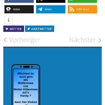
teilen
teilen
RSS-feed
WETTER
HARZWETTER
Beitragsnavigation
Vorheriger
Nächster