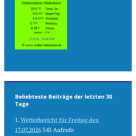
Beliebteste Beiträge der letzten 30
Tage
Wetterbericht für Freitag den
17.07.2026
343 Aufrufe