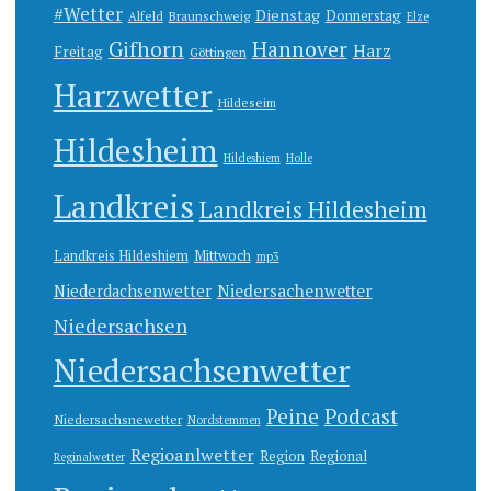
#Wetter
Dienstag
Donnerstag
Alfeld
Braunschweig
Elze
Gifhorn
Hannover
Harz
Freitag
Göttingen
Harzwetter
Hildeseim
Hildesheim
Hildeshiem
Holle
Landkreis
Landkreis Hildesheim
Landkreis Hildeshiem
Mittwoch
mp3
Niedersachenwetter
Niederdachsenwetter
Niedersachsen
Niedersachsenwetter
Peine
Podcast
Niedersachsnewetter
Nordstemmen
Regioanlwetter
Region
Regional
Reginalwetter