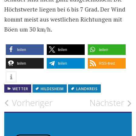
Höchstwerte liegen bei 6 bis 7 Grad. Der Wind
kommt meist aus westlichen Richtungen mit
Böen um 30 km/h.
teilen
teilen
teilen
teilen
teilen
RSS-feed
WETTER
HILDESHEIM
LANDKREIS
Beitragsnavigation
Vorheriger
Nächster