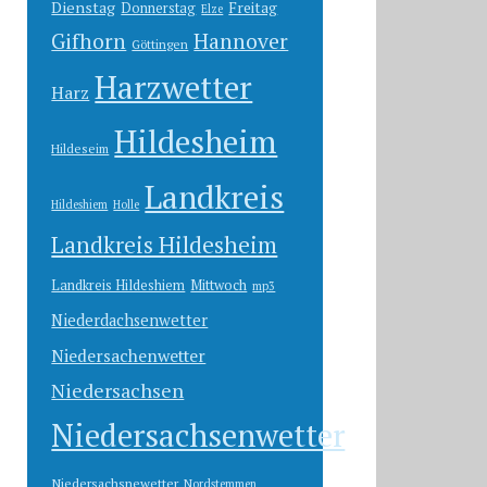
Dienstag
Freitag
Donnerstag
Elze
Gifhorn
Hannover
Göttingen
Harzwetter
Harz
Hildesheim
Hildeseim
Landkreis
Hildeshiem
Holle
Landkreis Hildesheim
Landkreis Hildeshiem
Mittwoch
mp3
Niederdachsenwetter
Niedersachenwetter
Niedersachsen
Niedersachsenwetter
Niedersachsnewetter
Nordstemmen