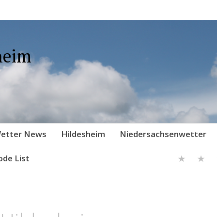
heim
etter News
Hildesheim
Niedersachsenwetter
ode List