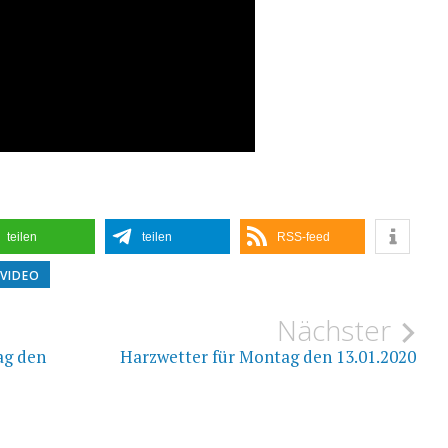
teilen
teilen
RSS-feed
VIDEO
ion
Nächster
ag den
Harzwetter für Montag den 13.01.2020