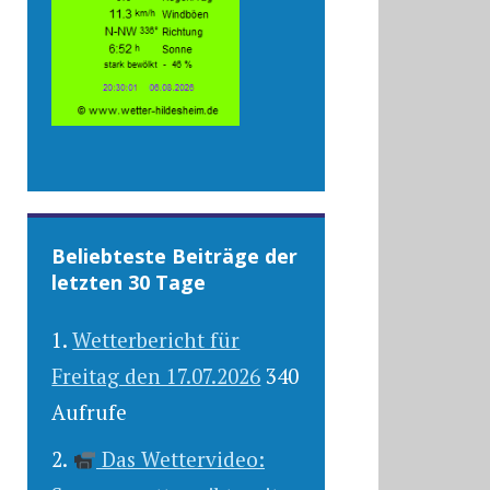
Beliebteste Beiträge der
letzten 30 Tage
Wetterbericht für
Freitag den 17.07.2026
340
Aufrufe
Das Wettervideo: