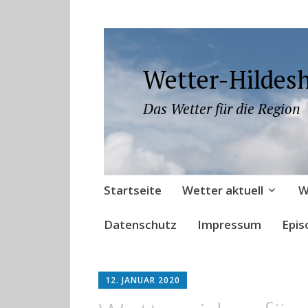
Wetter-Hildes
Das Wetter für die Region
Zum
Startseite
Wetter aktuell
W
Inhalt
springen
Datenschutz
Impressum
Epis
12. JANUAR 2020