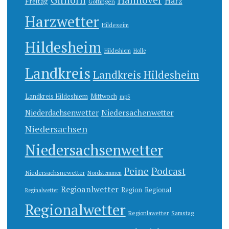
Hannover
Harz
Freitag
Göttingen
Harzwetter
Hildeseim
Hildesheim
Hildeshiem
Holle
Landkreis
Landkreis Hildesheim
Landkreis Hildeshiem
Mittwoch
mp3
Niedersachenwetter
Niederdachsenwetter
Niedersachsen
Niedersachsenwetter
Peine
Podcast
Niedersachsnewetter
Nordstemmen
Regioanlwetter
Region
Regional
Reginalwetter
Regionalwetter
Regionlawetter
Samstag