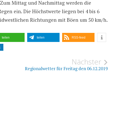
d. Zum Mittag und Nachmittag werden die
egen ein. Die Höchstwerte liegen bei 4 bis 6
üdwestlichen Richtungen mit Böen um 50 km/h.
teilen
teilen
RSS-feed
S
ion
Nächster
Regionalwetter für Freitag den 06.12.2019