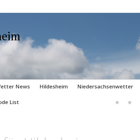
heim
etter News
Hildesheim
Niedersachsenwetter
ode List