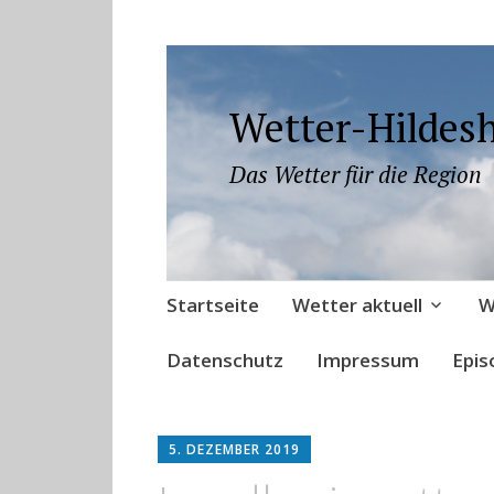
Wetter-Hildes
Das Wetter für die Region
Zum
Startseite
Wetter aktuell
W
Inhalt
springen
Datenschutz
Impressum
Epis
5. DEZEMBER 2019