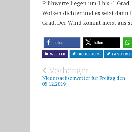
Frühwerte liegen um 1 bis -1 Gra
Wolken dichter und es setzt dann R
Grad. Der Wind kommt meist aus s
teilen
teilen
WETTER
HILDESHEIM
LANDKREI
Beitragsnavigat
Vorheriger
Niedersachsenwetter für Freitag den
05.12.2019