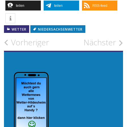
teilen
teilen
RSS-feed
WETTER
NIEDERSACHSENWETTER
Beitragsnavigation
Vorheriger
Nächster