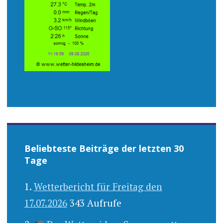
Beliebteste Beiträge der letzten 30
Tage
Wetterbericht für Freitag den
17.07.2026
343 Aufrufe