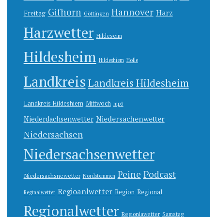
Gifhorn
Hannover
Harz
Freitag
Göttingen
Harzwetter
Hildeseim
Hildesheim
Hildeshiem
Holle
Landkreis
Landkreis Hildesheim
Landkreis Hildeshiem
Mittwoch
mp3
Niedersachenwetter
Niederdachsenwetter
Niedersachsen
Niedersachsenwetter
Peine
Podcast
Niedersachsnewetter
Nordstemmen
Regioanlwetter
Region
Regional
Reginalwetter
Regionalwetter
Regionlawetter
Samstag