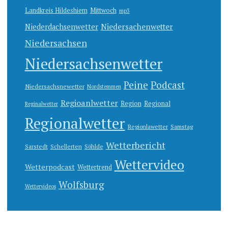
Landkreis Hildeshiem
Mittwoch
mp3
Niedersachenwetter
Niederdachsenwetter
Niedersachsen
Niedersachsenwetter
Peine
Podcast
Niedersachsnewetter
Nordstemmen
Regioanlwetter
Region
Regional
Reginalwetter
Regionalwetter
Regionlawetter
Samstag
Wetterbericht
Sarstedt
Schellerten
Söhlde
Wettervideo
Wetterpodcast
Wettertrend
Wolfsburg
Wettervideos