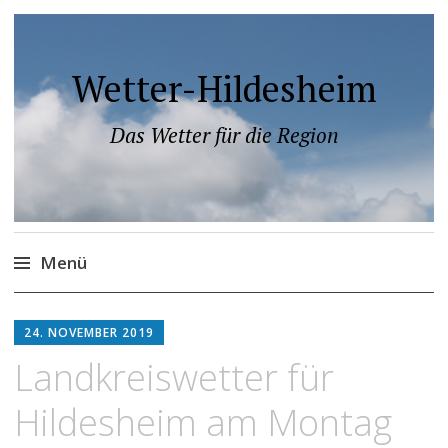
Wetter-Hildesheim
Das Wetter für die Region
Menü
Zum
Inhalt
24. NOVEMBER 2019
springen
Landkreiswetter für
Hildesheim am Montag