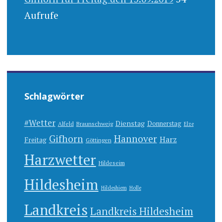
Aufrufe
Schlagwörter
#Wetter
Dienstag
Donnerstag
Alfeld
Braunschweig
Elze
Gifhorn
Hannover
Harz
Freitag
Göttingen
Harzwetter
Hildeseim
Hildesheim
Hildeshiem
Holle
Landkreis
Landkreis Hildesheim