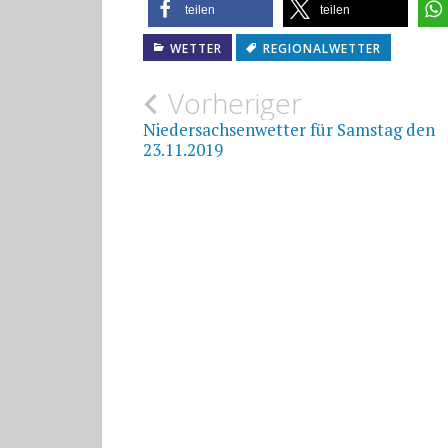
teilen
teilen
WETTER
REGIONALWETTER
Beitragsnavigat
Vorheriger
Niedersachsenwetter für Samstag den
23.11.2019