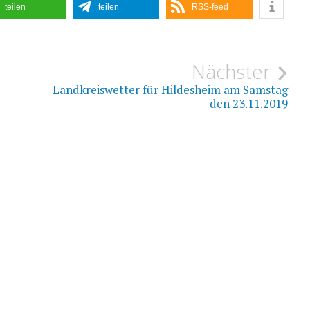
teilen
teilen
RSS-feed
ion
Nächster
Landkreiswetter für Hildesheim am Samstag
den 23.11.2019