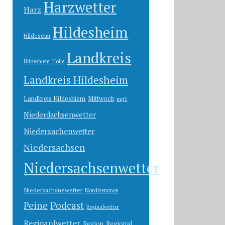
Harzwetter
Harz
Hildesheim
Hildeseim
Landkreis
Hildeshiem
Holle
Landkreis Hildesheim
Landkreis Hildeshiem
Mittwoch
mp3
Niederdachsenwetter
Niedersachenwetter
Niedersachsen
Niedersachsenwetter
Niedersachsnewetter
Nordstemmen
Peine
Podcast
Reginalwetter
Regioanlwetter
Region
Regional