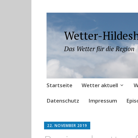
Wetter-Hildes
Das Wetter für die Region
Zum
Startseite
Wetter aktuell
W
Inhalt
springen
Datenschutz
Impressum
Epis
22. NOVEMBER 2019