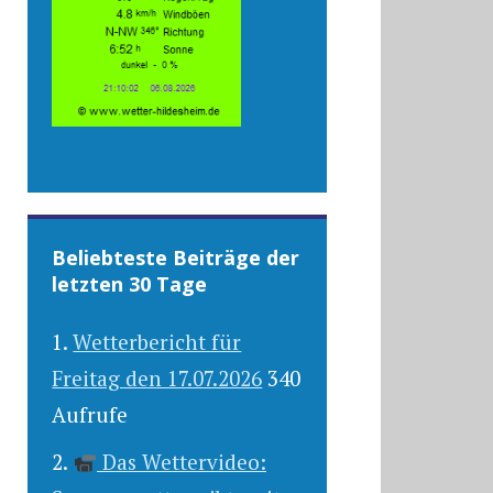
Beliebteste Beiträge der
letzten 30 Tage
Wetterbericht für
Freitag den 17.07.2026
340
Aufrufe
Das Wettervideo: