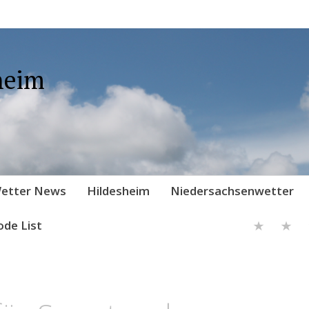
heim
etter News
Hildesheim
Niedersachsenwetter
ode List