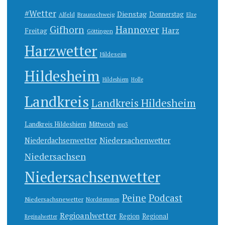
#Wetter
Dienstag
Donnerstag
Alfeld
Braunschweig
Elze
Gifhorn
Hannover
Harz
Freitag
Göttingen
Harzwetter
Hildeseim
Hildesheim
Hildeshiem
Holle
Landkreis
Landkreis Hildesheim
Landkreis Hildeshiem
Mittwoch
mp3
Niedersachenwetter
Niederdachsenwetter
Niedersachsen
Niedersachsenwetter
Peine
Podcast
Niedersachsnewetter
Nordstemmen
Regioanlwetter
Region
Regional
Reginalwetter