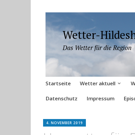
Wetter-Hildes
Das Wetter für die Region
Zum
Startseite
Wetter aktuell
W
Inhalt
springen
Datenschutz
Impressum
Epis
4. NOVEMBER 2019