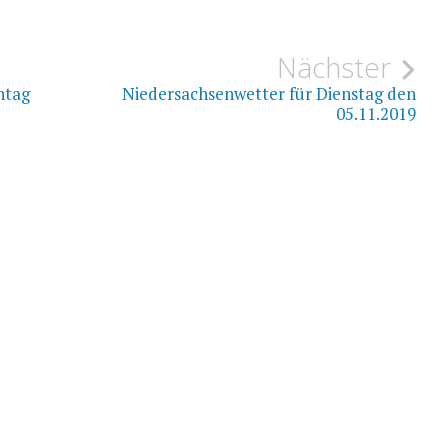
ion
Nächster
ntag
Niedersachsenwetter für Dienstag den
05.11.2019