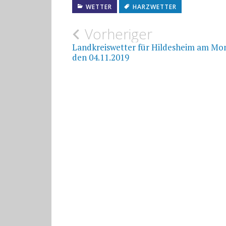
WETTER
HARZWETTER
Beitragsnavigat
Vorheriger
Landkreiswetter für Hildesheim am Mo
den 04.11.2019