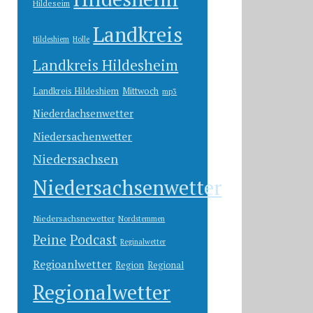
Hildeseim
Landkreis
Hildeshiem
Holle
Landkreis Hildesheim
Landkreis Hildeshiem
Mittwoch
mp3
Niederdachsenwetter
Niedersachenwetter
Niedersachsen
Niedersachsenwetter
Niedersachsnewetter
Nordstemmen
Peine
Podcast
Reginalwetter
Regioanlwetter
Region
Regional
Regionalwetter