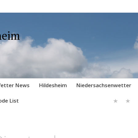
heim
etter News
Hildesheim
Niedersachsenwetter
ode List