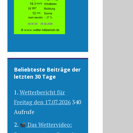
Beliebteste Beiträge der
letzten 30 Tage
Wetterbericht für
Freitag den 17.07.2026
340
Aufrufe
Das Wettervideo: