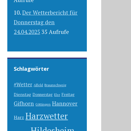
Der Wetterbericht für
Donnerstag den
24.04.2025
35 Aufrufe
Schlagwörter
#Wetter
Alfeld
Braunschweig
Dienstag
Freitag
Donnerstag
Elze
Gifhorn
Hannover
Göttingen
Harzwetter
Harz
Hildesheim