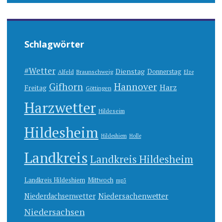
Schlagwörter
#Wetter
Dienstag
Donnerstag
Alfeld
Braunschweig
Elze
Gifhorn
Hannover
Harz
Freitag
Göttingen
Harzwetter
Hildeseim
Hildesheim
Hildeshiem
Holle
Landkreis
Landkreis Hildesheim
Landkreis Hildeshiem
Mittwoch
mp3
Niedersachenwetter
Niederdachsenwetter
Niedersachsen