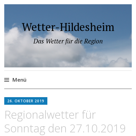
Wetter-Hildesheim
Das Wetter für die Region
Menü
Zum
Inhalt
26. OKTOBER 2019
springen
Regionalwetter für
Sonntag den 27.10.2019