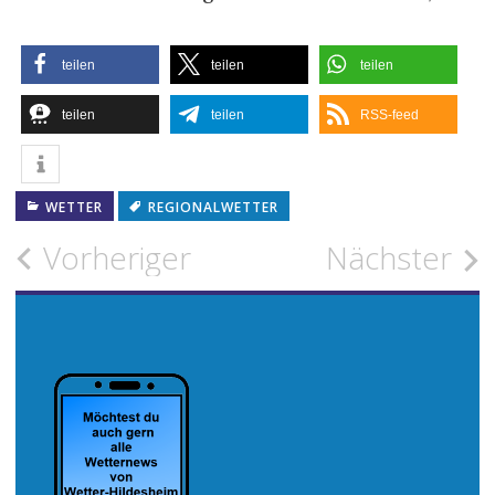
teilen
teilen
teilen
teilen
teilen
RSS-feed
WETTER
REGIONALWETTER
Beitragsnavigation
Vorheriger
Nächster