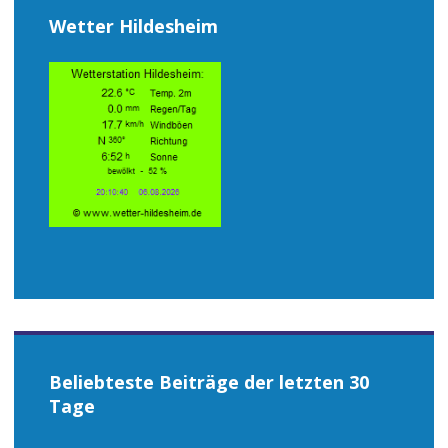
Wetter Hildesheim
Beliebteste Beiträge der letzten 30
Tage