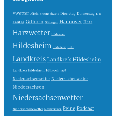
#Wetter
Dienstag
Donnerstag
Alfeld
Braunschweig
Elze
Gifhorn
Hannover
Harz
Freitag
Göttingen
Harzwetter
Hildeseim
Hildesheim
Hildeshiem
Holle
Landkreis
Landkreis Hildesheim
Landkreis Hildeshiem
Mittwoch
mp3
Niedersachenwetter
Niederdachsenwetter
Niedersachsen
Niedersachsenwetter
Peine
Podcast
Niedersachsnewetter
Nordstemmen