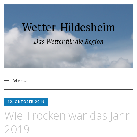
Wetter-Hildesheim
Das Wetter für die Region
Menü
Zum
Inhalt
12. OKTOBER 2019
springen
Wie Trocken war das Jahr
2019