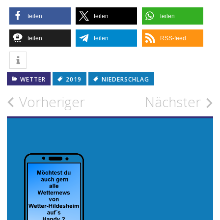
teilen
teilen
teilen
teilen
teilen
RSS-feed
WETTER
2019
NIEDERSCHLAG
Beitragsnavigation
Vorheriger
Nächster