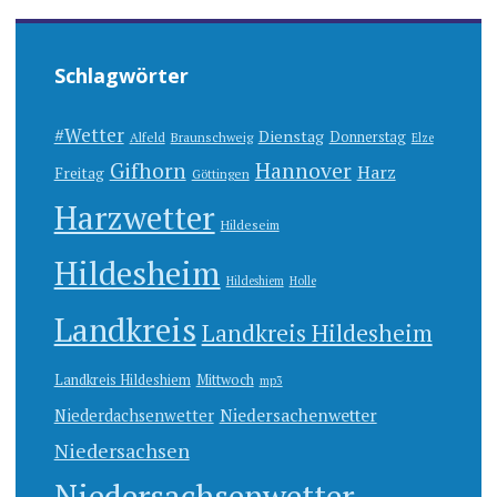
Schlagwörter
#Wetter
Dienstag
Donnerstag
Alfeld
Braunschweig
Elze
Gifhorn
Hannover
Harz
Freitag
Göttingen
Harzwetter
Hildeseim
Hildesheim
Hildeshiem
Holle
Landkreis
Landkreis Hildesheim
Landkreis Hildeshiem
Mittwoch
mp3
Niedersachenwetter
Niederdachsenwetter
Niedersachsen
Niedersachsenwetter