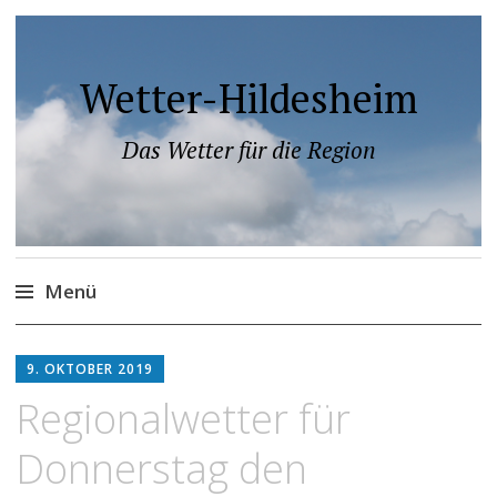
Wetter-Hildesheim
Das Wetter für die Region
Menü
Zum
Inhalt
9. OKTOBER 2019
springen
Regionalwetter für
Donnerstag den