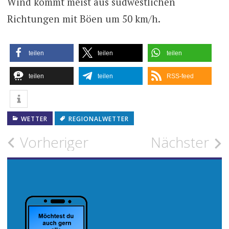
Wind kommt meist aus südwestlichen
Richtungen mit Böen um 50 km/h.
teilen
teilen
teilen
teilen
teilen
RSS-feed
WETTER
REGIONALWETTER
Beitragsnavigation
Vorheriger
Nächster