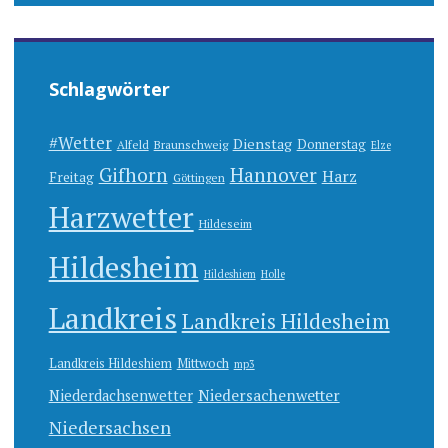
Schlagwörter
#Wetter
Dienstag
Donnerstag
Alfeld
Braunschweig
Elze
Gifhorn
Hannover
Harz
Freitag
Göttingen
Harzwetter
Hildeseim
Hildesheim
Hildeshiem
Holle
Landkreis
Landkreis Hildesheim
Landkreis Hildeshiem
Mittwoch
mp3
Niedersachenwetter
Niederdachsenwetter
Niedersachsen