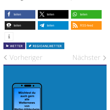
teilen
teilen
teilen
teilen
teilen
RSS-feed
WETTER
REGIOANLWETTER
Beitragsnavigation
Vorheriger
Nächster