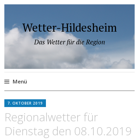
Wetter-Hildesheim
Das Wetter für die Region
Menü
Zum
Inhalt
7. OKTOBER 2019
springen
Regionalwetter für
Dienstag den 08.10.2019