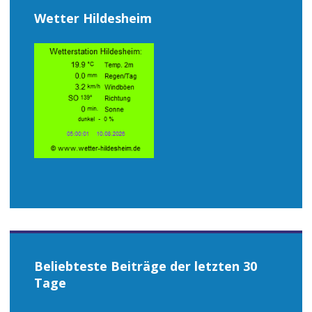
Wetter Hildesheim
Beliebteste Beiträge der letzten 30
Tage