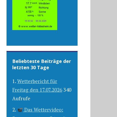
Beliebteste Beiträge der
letzten 30 Tage
Wetterbericht für
Freitag den 17.07.2026
340
Aufrufe
Das Wettervideo: