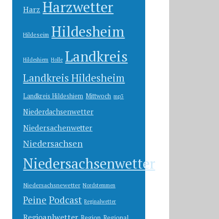
Harzwetter
Harz
Hildesheim
Hildeseim
Landkreis
Hildeshiem
Holle
Landkreis Hildesheim
Landkreis Hildeshiem
Mittwoch
mp3
Niederdachsenwetter
Niedersachenwetter
Niedersachsen
Niedersachsenwetter
Niedersachsnewetter
Nordstemmen
Peine
Podcast
Reginalwetter
Regioanlwetter
Region
Regional