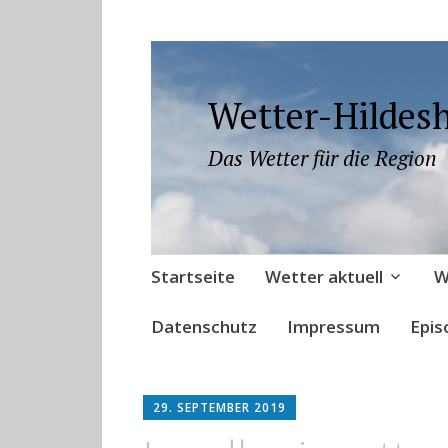
Wetter-Hildes
Das Wetter für die Region
Zum
Startseite
Wetter aktuell
W
Inhalt
springen
Datenschutz
Impressum
Epis
29. SEPTEMBER 2019