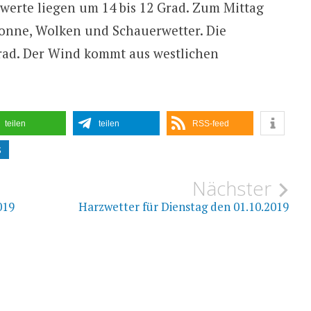
werte liegen um 14 bis 12 Grad. Zum Mittag
onne, Wolken und Schauerwetter. Die
Grad. Der Wind kommt aus westlichen
teilen
teilen
RSS-feed
S
ion
Nächster
019
Harzwetter für Dienstag den 01.10.2019