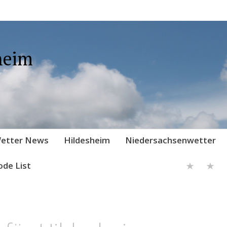
heim
etter News
Hildesheim
Niedersachsenwetter
ode List