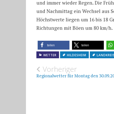
und immer wieder Regen. Die Früh
und Nachmittag ein Wechsel aus S
Höchstwerte liegen um 16 bis 18 
Richtungen mit Böen um 80 km/h.
teilen
teilen
WETTER
HILDESHEIM
LANDKREI
Beitragsnavigat
Vorheriger
Regionalwetter für Montag den 30.09.2