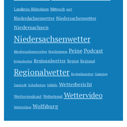
Landkreis Hildeshiem
Mittwoch
mp3
Niedersachenwetter
Niederdachsenwetter
Niedersachsen
Niedersachsenwetter
Peine
Podcast
Niedersachsnewetter
Nordstemmen
Regioanlwetter
Region
Regional
Reginalwetter
Regionalwetter
Regionlawetter
Samstag
Wetterbericht
Sarstedt
Schellerten
Söhlde
Wettervideo
Wetterpodcast
Wettertrend
Wolfsburg
Wettervideos