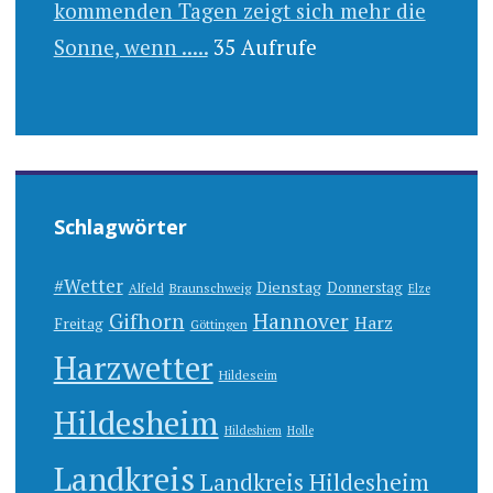
kommenden Tagen zeigt sich mehr die
Sonne, wenn .....
35 Aufrufe
Schlagwörter
#Wetter
Dienstag
Donnerstag
Alfeld
Braunschweig
Elze
Gifhorn
Hannover
Harz
Freitag
Göttingen
Harzwetter
Hildeseim
Hildesheim
Hildeshiem
Holle
Landkreis
Landkreis Hildesheim