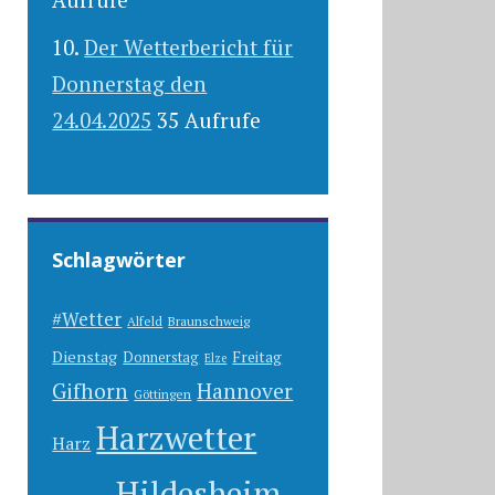
Der Wetterbericht für
Donnerstag den
24.04.2025
35 Aufrufe
Schlagwörter
#Wetter
Alfeld
Braunschweig
Dienstag
Freitag
Donnerstag
Elze
Gifhorn
Hannover
Göttingen
Harzwetter
Harz
Hildesheim