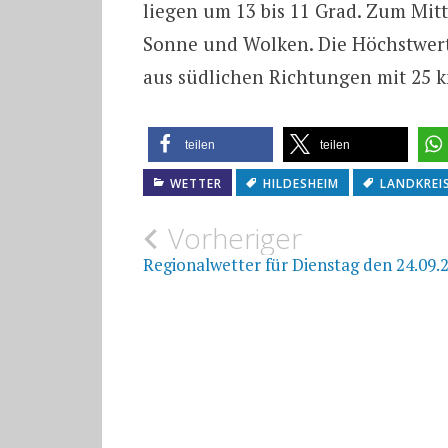
liegen um 13 bis 11 Grad. Zum Mit
Sonne und Wolken. Die Höchstwert
aus südlichen Richtungen mit 25 
teilen
teilen
WETTER
HILDESHEIM
LANDKREI
Beitragsnavigat
Vorheriger
Regionalwetter für Dienstag den 24.09.