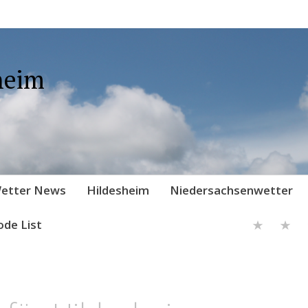
heim
etter News
Hildesheim
Niedersachsenwetter
ode List