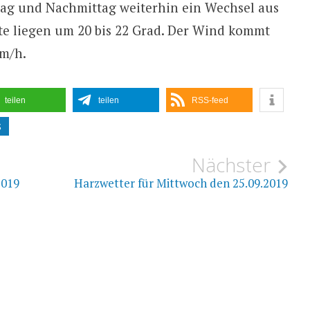
tag und Nachmittag weiterhin ein Wechsel aus
e liegen um 20 bis 22 Grad. Der Wind kommt
km/h.
teilen
teilen
RSS-feed
S
ion
Nächster
2019
Harzwetter für Mittwoch den 25.09.2019