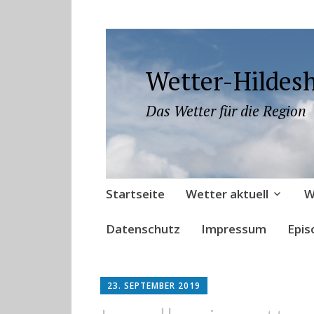
Wetter-Hildes
Das Wetter für die Region
Zum
Startseite
Wetter aktuell
W
Inhalt
springen
Datenschutz
Impressum
Epis
23. SEPTEMBER 2019