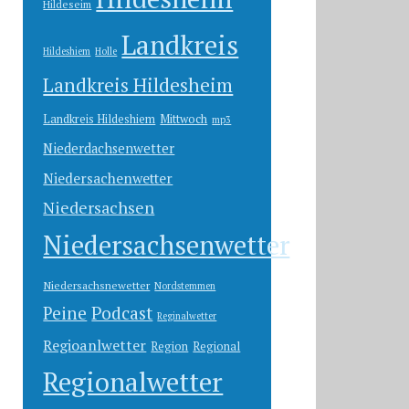
Hildeseim
Landkreis
Hildeshiem
Holle
Landkreis Hildesheim
Landkreis Hildeshiem
Mittwoch
mp3
Niederdachsenwetter
Niedersachenwetter
Niedersachsen
Niedersachsenwetter
Niedersachsnewetter
Nordstemmen
Peine
Podcast
Reginalwetter
Regioanlwetter
Region
Regional
Regionalwetter