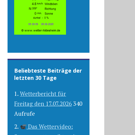
Beliebteste Beiträge der
letzten 30 Tage
Wetterbericht für
Freitag den 17.07.2026
340
Aufrufe
Das Wettervideo: