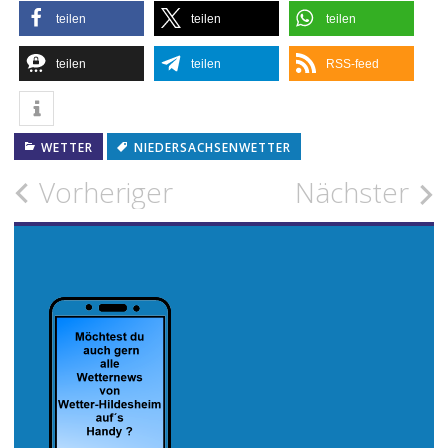
teilen
teilen
teilen
teilen
teilen
RSS-feed
WETTER
NIEDERSACHSENWETTER
Beitragsnavigation
Vorheriger
Nächster