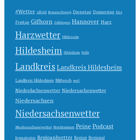
#Wetter
Dienstag
Donnerstag
Alfeld
Braunschweig
Elze
Gifhorn
Hannover
Harz
Freitag
Göttingen
Harzwetter
Hildeseim
Hildesheim
Hildeshiem
Holle
Landkreis
Landkreis Hildesheim
Landkreis Hildeshiem
Mittwoch
mp3
Niedersachenwetter
Niederdachsenwetter
Niedersachsen
Niedersachsenwetter
Peine
Podcast
Niedersachsnewetter
Nordstemmen
Regioanlwetter
Region
Regional
Reginalwetter