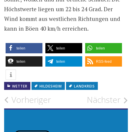
Höchstwerte liegen um 22 bis 24 Grad. Der
Wind kommt aus westlichen Richtungen und
kann in Böen 40 km/h erreichen.
teilen
teilen
teilen
teilen
teilen
RSS-feed
WETTER
HILDESHEIM
LANDKREIS
Beitragsnavigation
Vorheriger
Nächster