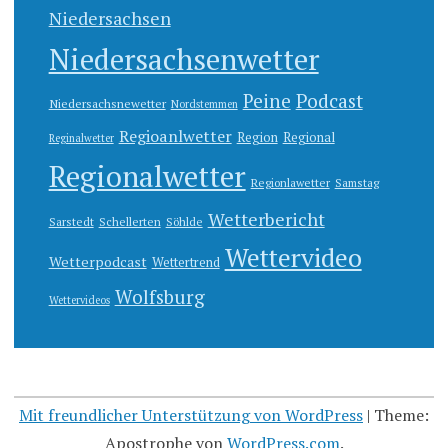
Niedersachsen
Niedersachsenwetter
Peine
Podcast
Niedersachsnewetter
Nordstemmen
Regioanlwetter
Region
Regional
Reginalwetter
Regionalwetter
Regionlawetter
Samstag
Wetterbericht
Sarstedt
Schellerten
Söhlde
Wettervideo
Wetterpodcast
Wettertrend
Wolfsburg
Wettervideos
Mit freundlicher Unterstützung von WordPress
|
Theme:
Apostrophe von
WordPress.com
.