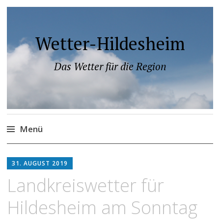
Wetter-Hildesheim
Das Wetter für die Region
Menü
Zum
Inhalt
31. AUGUST 2019
springen
Landkreiswetter für
Hildesheim am Sonntag