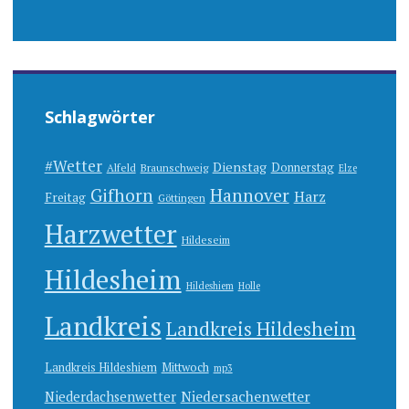
Schlagwörter
#Wetter
Dienstag
Donnerstag
Alfeld
Braunschweig
Elze
Gifhorn
Hannover
Harz
Freitag
Göttingen
Harzwetter
Hildeseim
Hildesheim
Hildeshiem
Holle
Landkreis
Landkreis Hildesheim
Landkreis Hildeshiem
Mittwoch
mp3
Niedersachenwetter
Niederdachsenwetter