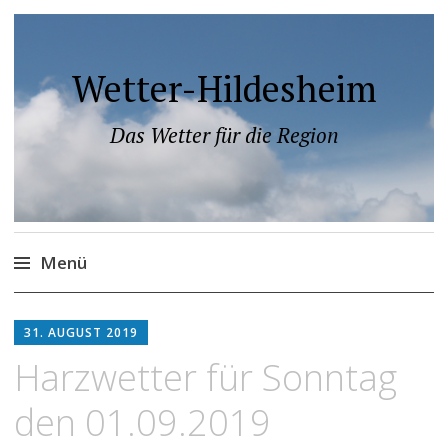
Wetter-Hildesheim
Das Wetter für die Region
Menü
Zum
Inhalt
31. AUGUST 2019
springen
Harzwetter für Sonntag
den 01.09.2019