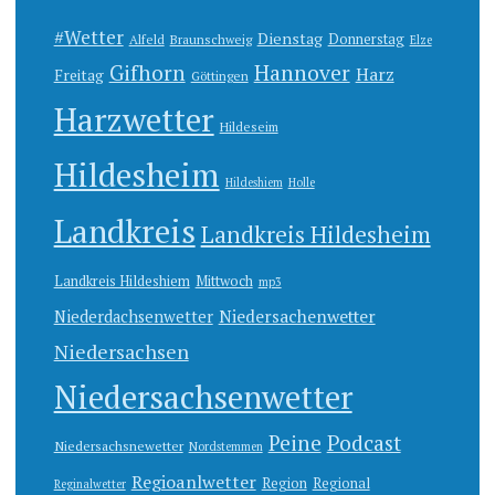
#Wetter
Dienstag
Donnerstag
Alfeld
Braunschweig
Elze
Gifhorn
Hannover
Harz
Freitag
Göttingen
Harzwetter
Hildeseim
Hildesheim
Hildeshiem
Holle
Landkreis
Landkreis Hildesheim
Landkreis Hildeshiem
Mittwoch
mp3
Niedersachenwetter
Niederdachsenwetter
Niedersachsen
Niedersachsenwetter
Peine
Podcast
Niedersachsnewetter
Nordstemmen
Regioanlwetter
Region
Regional
Reginalwetter