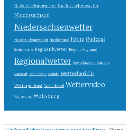
Niedersachenwetter
Niederdachsenwetter
Niedersachsen
Niedersachsenwetter
Peine
Podcast
Niedersachsnewetter
Nordstemmen
Regioanlwetter
Region
Regional
Reginalwetter
Regionalwetter
Regionlawetter
Samstag
Wetterbericht
Sarstedt
Schellerten
Söhlde
Wettervideo
Wetterpodcast
Wettertrend
Wolfsburg
Wettervideos