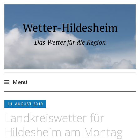
Wetter-Hildesheim
Das Wetter für die Region
Menü
Zum
Inhalt
11. AUGUST 2019
springen
Landkreiswetter für
Hildesheim am Montag