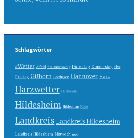
Schlagwörter
#Wetter
Dienstag
Donnerstag
Alfeld
Braunschweig
Elze
Gifhorn
Hannover
Harz
Freitag
Göttingen
Harzwetter
Hildeseim
Hildesheim
Hildeshiem
Holle
Landkreis
Landkreis Hildesheim
Landkreis Hildeshiem
Mittwoch
mp3