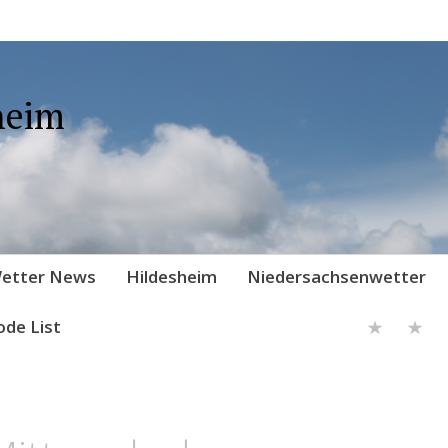
heim
etter News
Hildesheim
Niedersachsenwetter
ode List