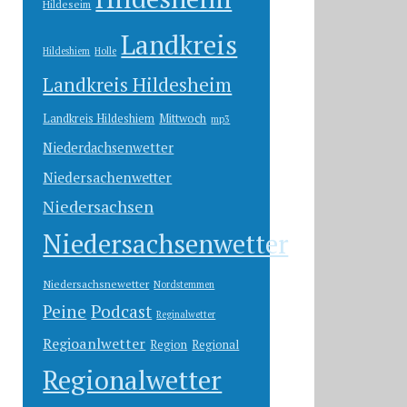
Hildeseim
Landkreis
Hildeshiem
Holle
Landkreis Hildesheim
Landkreis Hildeshiem
Mittwoch
mp3
Niederdachsenwetter
Niedersachenwetter
Niedersachsen
Niedersachsenwetter
Niedersachsnewetter
Nordstemmen
Peine
Podcast
Reginalwetter
Regioanlwetter
Region
Regional
Regionalwetter