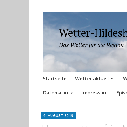
Wetter-Hildes
Das Wetter für die Region
Zum
Startseite
Wetter aktuell
W
Inhalt
springen
Datenschutz
Impressum
Epis
6. AUGUST 2019