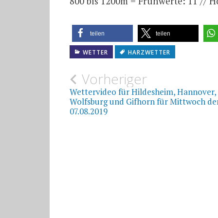
800 bis 1200m = Frühwerte: 11 // H
teilen
teilen
WETTER
HARZWETTER
Beitragsnavigat
Vorheriger
Wettervideo für Hildesheim, Hannover, 
Wolfsburg und Gifhorn für Mittwoch de
07.08.2019