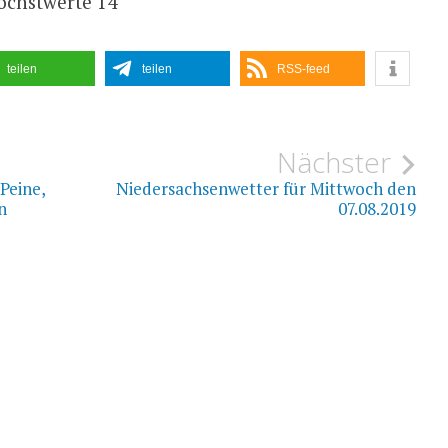
öchstwerte 14
teilen
teilen
RSS-feed
ion
Nächster
Peine,
Niedersachsenwetter für Mittwoch den
n
07.08.2019