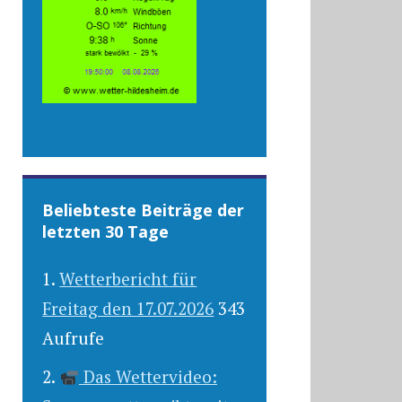
Beliebteste Beiträge der
letzten 30 Tage
Wetterbericht für
Freitag den 17.07.2026
343
Aufrufe
Das Wettervideo: