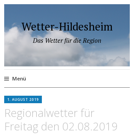
Wetter-Hildesheim
Das Wetter für die Region
Menü
Zum
Inhalt
1. AUGUST 2019
springen
Regionalwetter für
Freitag den 02.08.2019