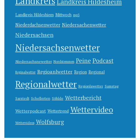
Landkreis
Landkreis Hildesheim
Landkreis Hildeshiem
Mittwoch
mp3
Niedersachenwetter
Niederdachsenwetter
Niedersachsen
Niedersachsenwetter
Peine
Podcast
Niedersachsnewetter
Nordstemmen
Regioanlwetter
Region
Regional
Reginalwetter
Regionalwetter
Regionlawetter
Samstag
Wetterbericht
Sarstedt
Schellerten
Söhlde
Wettervideo
Wetterpodcast
Wettertrend
Wolfsburg
Wettervideos