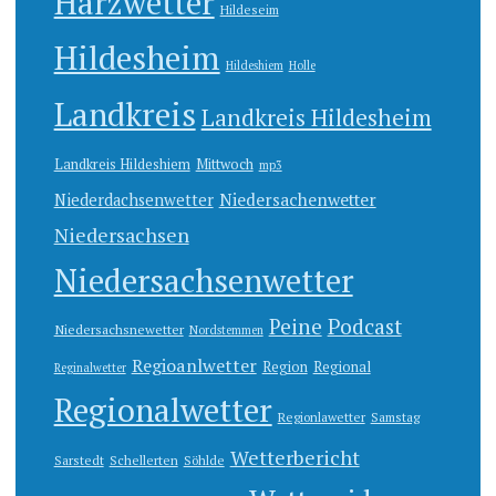
Harzwetter
Hildeseim
Hildesheim
Hildeshiem
Holle
Landkreis
Landkreis Hildesheim
Landkreis Hildeshiem
Mittwoch
mp3
Niedersachenwetter
Niederdachsenwetter
Niedersachsen
Niedersachsenwetter
Peine
Podcast
Niedersachsnewetter
Nordstemmen
Regioanlwetter
Region
Regional
Reginalwetter
Regionalwetter
Regionlawetter
Samstag
Wetterbericht
Sarstedt
Schellerten
Söhlde