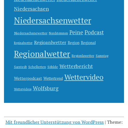
Niedersachsen
Niedersachsenwetter
Peine
Podcast
Niedersachsnewetter
Nordstemmen
Regioanlwetter
Region
Regional
Reginalwetter
Regionalwetter
Regionlawetter
Samstag
Wetterbericht
Sarstedt
Schellerten
Söhlde
Wettervideo
Wetterpodcast
Wettertrend
Wolfsburg
Wettervideos
Mit freundlicher Unterstützung von WordPress
|
Theme: