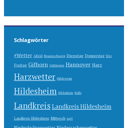
Schlagwörter
#Wetter
Dienstag
Donnerstag
Alfeld
Braunschweig
Elze
Gifhorn
Hannover
Harz
Freitag
Göttingen
Harzwetter
Hildeseim
Hildesheim
Hildeshiem
Holle
Landkreis
Landkreis Hildesheim
Landkreis Hildeshiem
Mittwoch
mp3
Niedersachenwetter
Niederdachsenwetter