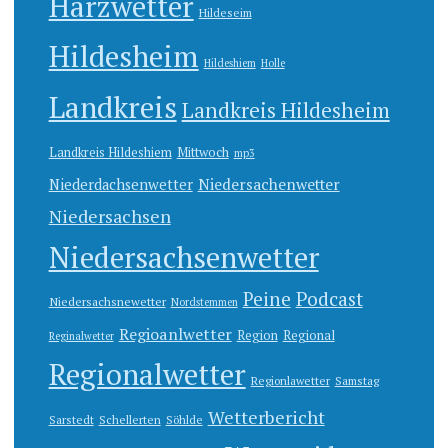
Harzwetter
Hildeseim
Hildesheim
Hildeshiem
Holle
Landkreis
Landkreis Hildesheim
Landkreis Hildeshiem
Mittwoch
mp3
Niedersachenwetter
Niederdachsenwetter
Niedersachsen
Niedersachsenwetter
Peine
Podcast
Niedersachsnewetter
Nordstemmen
Regioanlwetter
Region
Regional
Reginalwetter
Regionalwetter
Regionlawetter
Samstag
Wetterbericht
Sarstedt
Schellerten
Söhlde