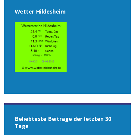
Wetter Hildesheim
Beliebteste Beiträge der letzten 30
Tage