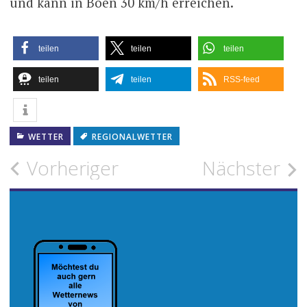
und kann in Böen 30 km/h erreichen.
teilen
teilen
teilen
teilen
teilen
RSS-feed
WETTER
REGIONALWETTER
Beitragsnavigation
Vorheriger
Nächster