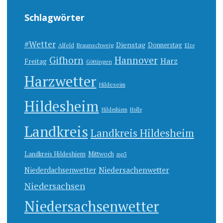
Schlagwörter
#Wetter
Dienstag
Donnerstag
Alfeld
Braunschweig
Elze
Gifhorn
Hannover
Harz
Freitag
Göttingen
Harzwetter
Hildeseim
Hildesheim
Hildeshiem
Holle
Landkreis
Landkreis Hildesheim
Landkreis Hildeshiem
Mittwoch
mp3
Niedersachenwetter
Niederdachsenwetter
Niedersachsen
Niedersachsenwetter