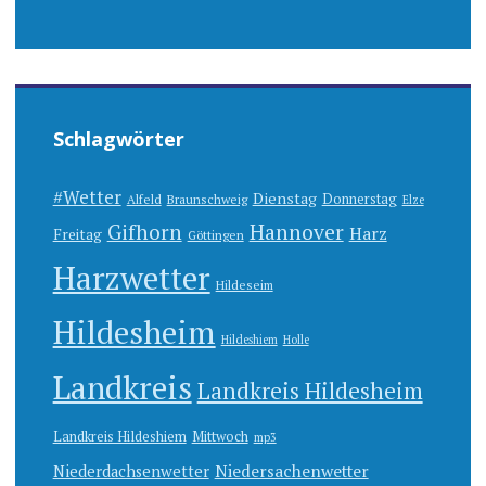
Schlagwörter
#Wetter
Dienstag
Donnerstag
Alfeld
Braunschweig
Elze
Gifhorn
Hannover
Harz
Freitag
Göttingen
Harzwetter
Hildeseim
Hildesheim
Hildeshiem
Holle
Landkreis
Landkreis Hildesheim
Landkreis Hildeshiem
Mittwoch
mp3
Niedersachenwetter
Niederdachsenwetter