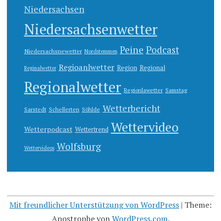
Niedersachsen
Niedersachsenwetter
Peine
Podcast
Niedersachsnewetter
Nordstemmen
Regioanlwetter
Region
Regional
Reginalwetter
Regionalwetter
Regionlawetter
Samstag
Wetterbericht
Sarstedt
Schellerten
Söhlde
Wettervideo
Wetterpodcast
Wettertrend
Wolfsburg
Wettervideos
Mit freundlicher Unterstützung von WordPress
|
Theme:
Apostrophe von
WordPress.com
.