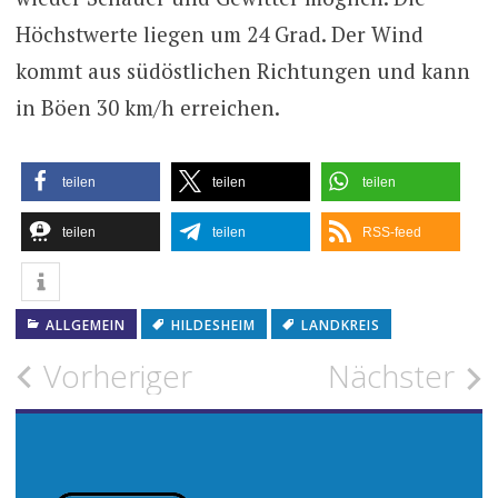
Höchstwerte liegen um 24 Grad. Der Wind
kommt aus südöstlichen Richtungen und kann
in Böen 30 km/h erreichen.
teilen
teilen
teilen
teilen
teilen
RSS-feed
ALLGEMEIN
HILDESHEIM
LANDKREIS
Beitragsnavigation
Vorheriger
Nächster