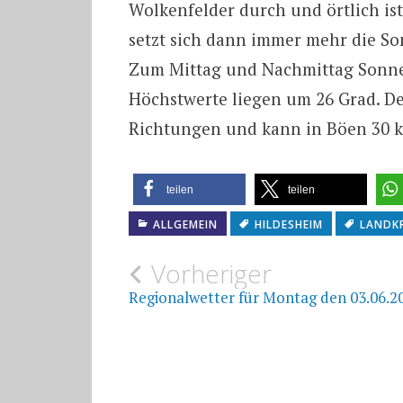
Wolkenfelder durch und örtlich is
setzt sich dann immer mehr die So
Zum Mittag und Nachmittag Sonnen
Höchstwerte liegen um 26 Grad. D
Richtungen und kann in Böen 30 k
teilen
teilen
ALLGEMEIN
HILDESHEIM
LANDKR
Beitragsnavigat
Vorheriger
Regionalwetter für Montag den 03.06.2