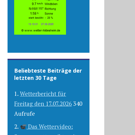
Beliebteste Beiträge der
letzten 30 Tage
Wetterbericht für
Freitag den 17.07.2026
340
Aufrufe
Das Wettervideo: