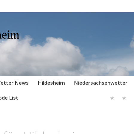
heim
etter News
Hildesheim
Niedersachsenwetter
ode List