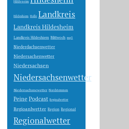
Hildeseim
Landkreis
Hildeshiem
Holle
Landkreis Hildesheim
Landkreis Hildeshiem
Mittwoch
mp3
Niederdachsenwetter
Niedersachenwetter
Niedersachsen
Niedersachsenwetter
Niedersachsnewetter
Nordstemmen
Peine
Podcast
Reginalwetter
Regioanlwetter
Region
Regional
Regionalwetter