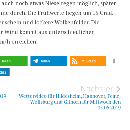
t auch noch etwas Nieselregen möglich, später
nne durch. Die Frühwerte liegen um 15 Grad.
schein und lockere Wolkenfelder. Die
er Wind kommt aus unterschiedlichen
m/h erreichen.
teilen
teilen
RSS-feed
EIS
ion
Nächster
019
Wettervideo für Hildesheim, Hannover, Peine,
Wolfsburg und Gifhorn für Mittwoch den
05.06.2019