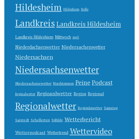
Hildesheim
Hildeshiem
Holle
Landkreis
Landkreis Hildesheim
Landkreis Hildeshiem
Mittwoch
mp3
Niedersachenwetter
Niederdachsenwetter
Niedersachsen
Niedersachsenwetter
Peine
Podcast
Niedersachsnewetter
Nordstemmen
Regioanlwetter
Region
Regional
Reginalwetter
Regionalwetter
Regionlawetter
Samstag
Wetterbericht
Sarstedt
Schellerten
Söhlde
Wettervideo
Wetterpodcast
Wettertrend