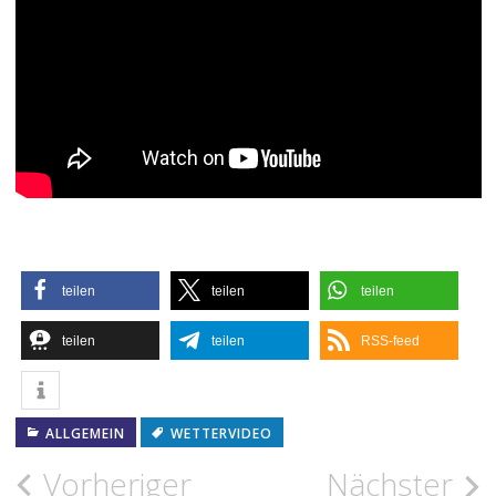
teilen
teilen
teilen
teilen
teilen
RSS-feed
ALLGEMEIN
WETTERVIDEO
Beitragsnavigation
Vorheriger
Nächster