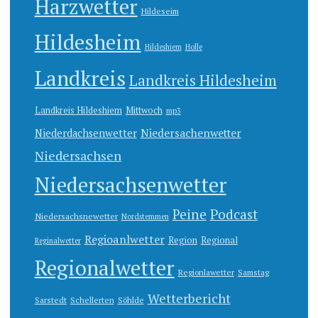
Harzwetter
Hildeseim
Hildesheim
Hildeshiem
Holle
Landkreis
Landkreis Hildesheim
Landkreis Hildeshiem
Mittwoch
mp3
Niedersachenwetter
Niederdachsenwetter
Niedersachsen
Niedersachsenwetter
Peine
Podcast
Niedersachsnewetter
Nordstemmen
Regioanlwetter
Region
Regional
Reginalwetter
Regionalwetter
Regionlawetter
Samstag
Wetterbericht
Sarstedt
Schellerten
Söhlde