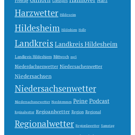
Hannover
Harz
Freitag
Göttingen
Harzwetter
Hildeseim
Hildesheim
Hildeshiem
Holle
Landkreis
Landkreis Hildesheim
Landkreis Hildeshiem
Mittwoch
mp3
Niedersachenwetter
Niederdachsenwetter
Niedersachsen
Niedersachsenwetter
Peine
Podcast
Niedersachsnewetter
Nordstemmen
Regioanlwetter
Region
Regional
Reginalwetter
Regionalwetter
Regionlawetter
Samstag