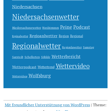
Niedersachsen
Niedersachsenwetter
Peine
Podcast
Niedersachsnewetter
Nordstemmen
Regioanlwetter
Region
Regional
Reginalwetter
Regionalwetter
Regionlawetter
Samstag
Wetterbericht
Sarstedt
Schellerten
Söhlde
Wettervideo
Wetterpodcast
Wettertrend
Wolfsburg
Wettervideos
Mit freundlicher Unterstützung von WordPress
|
Theme: