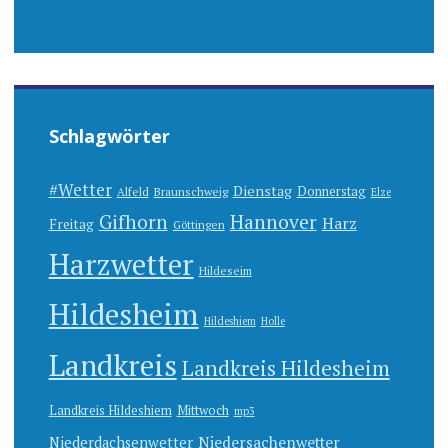
Schlagwörter
#Wetter
Dienstag
Donnerstag
Alfeld
Braunschweig
Elze
Gifhorn
Hannover
Harz
Freitag
Göttingen
Harzwetter
Hildeseim
Hildesheim
Hildeshiem
Holle
Landkreis
Landkreis Hildesheim
Landkreis Hildeshiem
Mittwoch
mp3
Niedersachenwetter
Niederdachsenwetter