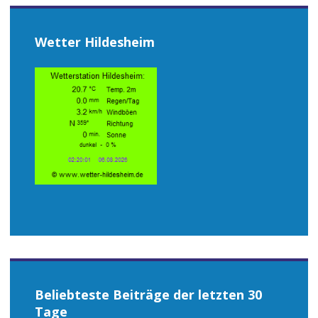
Wetter Hildesheim
Beliebteste Beiträge der letzten 30
Tage