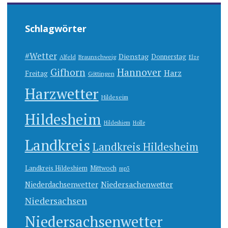
Schlagwörter
#Wetter
Dienstag
Donnerstag
Alfeld
Braunschweig
Elze
Gifhorn
Hannover
Harz
Freitag
Göttingen
Harzwetter
Hildeseim
Hildesheim
Hildeshiem
Holle
Landkreis
Landkreis Hildesheim
Landkreis Hildeshiem
Mittwoch
mp3
Niedersachenwetter
Niederdachsenwetter
Niedersachsen
Niedersachsenwetter