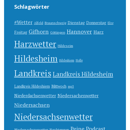
Schlagwörter
#Wetter
Dienstag
Donnerstag
Alfeld
Braunschweig
Elze
Gifhorn
Hannover
Harz
Freitag
Göttingen
Harzwetter
Hildeseim
Hildesheim
Hildeshiem
Holle
Landkreis
Landkreis Hildesheim
Landkreis Hildeshiem
Mittwoch
mp3
Niedersachenwetter
Niederdachsenwetter
Niedersachsen
Niedersachsenwetter
Peine
Podcast
Niedersachsnewetter
Nordstemmen