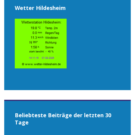
Wetter Hildesheim
Beliebteste Beiträge der letzten 30
Tage