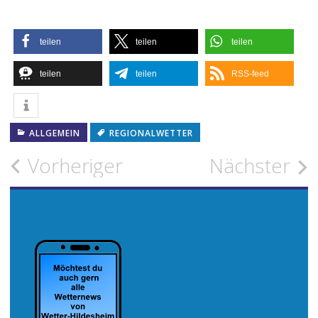
teilen
teilen
teilen
teilen
teilen
RSS-feed
ALLGEMEIN
REGIONALWETTER
Beitragsnavigation
Vorheriger
Nächster