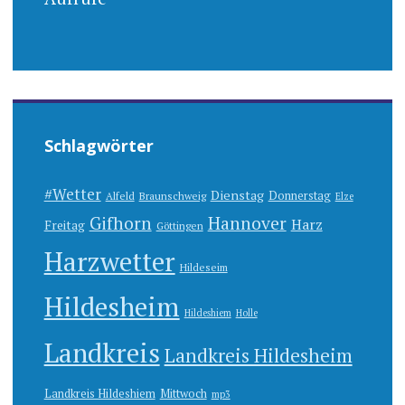
Schlagwörter
#Wetter
Dienstag
Donnerstag
Alfeld
Braunschweig
Elze
Gifhorn
Hannover
Harz
Freitag
Göttingen
Harzwetter
Hildeseim
Hildesheim
Hildeshiem
Holle
Landkreis
Landkreis Hildesheim
Landkreis Hildeshiem
Mittwoch
mp3