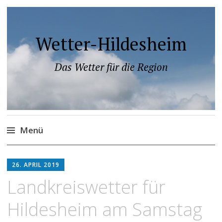
Wetter-Hildesheim
Das Wetter für die Region
Menü
Zum
Inhalt
26. APRIL 2019
springen
Landkreiswetter für
Hildesheim am Samstag