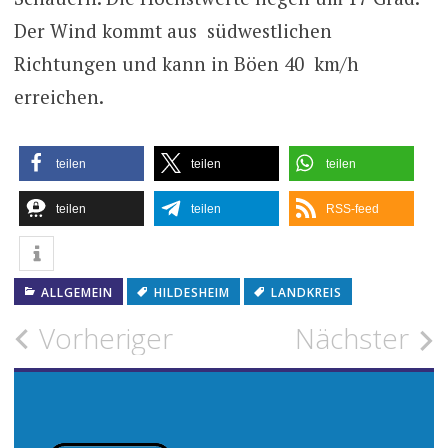
Der Wind kommt aus südwestlichen
Richtungen und kann in Böen 40 km/h
erreichen.
teilen
teilen
teilen
teilen
teilen
RSS-feed
ALLGEMEIN
HILDESHEIM
LANDKREIS
Beitragsnavigation
Vorheriger
Nächster