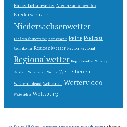
Niedersachenwetter
Niederdachsenwetter
Niedersachsen
Niedersachsenwetter
Peine
Podcast
Niedersachsnewetter
Nordstemmen
Regioanlwetter
Region
Regional
Reginalwetter
Regionalwetter
Regionlawetter
Samstag
Wetterbericht
Sarstedt
Schellerten
Söhlde
Wettervideo
Wetterpodcast
Wettertrend
Wolfsburg
Wettervideos