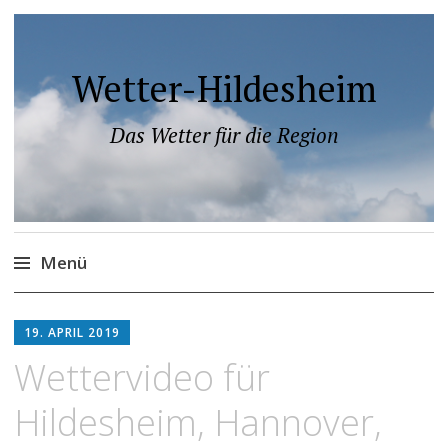
Wetter-Hildesheim
Das Wetter für die Region
Menü
Zum
Inhalt
19. APRIL 2019
springen
video
Wettervideo für
Hildesheim, Hannover,