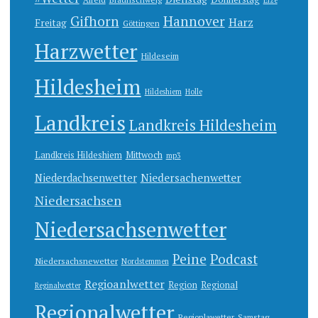
Elze
Gifhorn
Hannover
Harz
Freitag
Göttingen
Harzwetter
Hildeseim
Hildesheim
Hildeshiem
Holle
Landkreis
Landkreis Hildesheim
Landkreis Hildeshiem
Mittwoch
mp3
Niedersachenwetter
Niederdachsenwetter
Niedersachsen
Niedersachsenwetter
Peine
Podcast
Niedersachsnewetter
Nordstemmen
Regioanlwetter
Region
Regional
Reginalwetter
Regionalwetter
Regionlawetter
Samstag