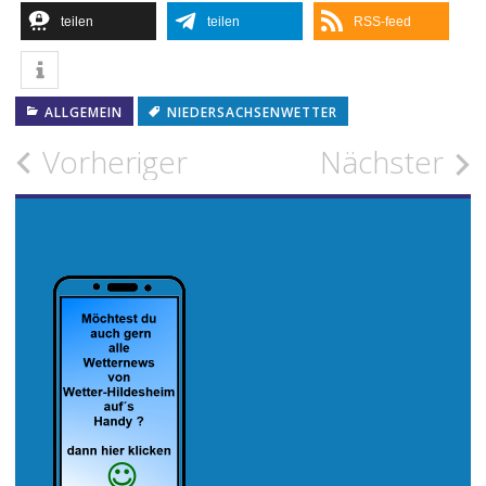
teilen
teilen
RSS-feed
ALLGEMEIN
NIEDERSACHSENWETTER
Beitragsnavigation
Vorheriger
Nächster