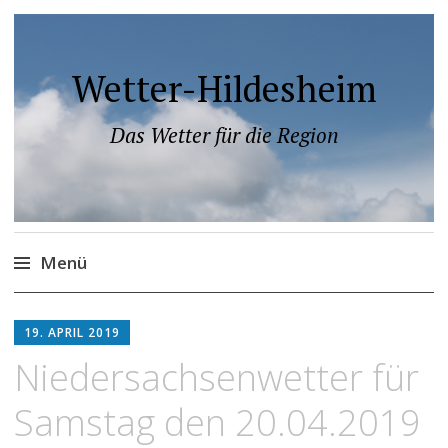
Wetter-Hildesheim
Das Wetter für die Region
Menü
Zum
Inhalt
19. APRIL 2019
springen
Niedersachsenwetter für
Samstag den 20.04.2019