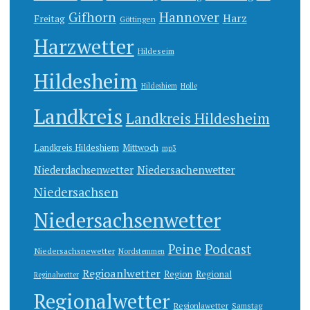
Gifhorn
Hannover
Harz
Freitag
Göttingen
Harzwetter
Hildeseim
Hildesheim
Hildeshiem
Holle
Landkreis
Landkreis Hildesheim
Landkreis Hildeshiem
Mittwoch
mp3
Niedersachenwetter
Niederdachsenwetter
Niedersachsen
Niedersachsenwetter
Peine
Podcast
Niedersachsnewetter
Nordstemmen
Regioanlwetter
Region
Regional
Reginalwetter
Regionalwetter
Regionlawetter
Samstag