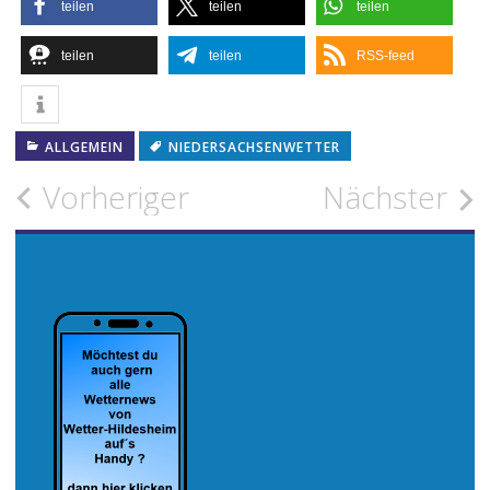
teilen
teilen
teilen
teilen
teilen
RSS-feed
ALLGEMEIN
NIEDERSACHSENWETTER
Beitragsnavigation
Vorheriger
Nächster