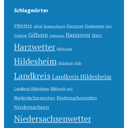
Schlagwörter
#Wetter
Dienstag
Donnerstag
Alfeld
Braunschweig
Elze
Gifhorn
Hannover
Harz
Freitag
Göttingen
Harzwetter
Hildeseim
Hildesheim
Hildeshiem
Holle
Landkreis
Landkreis Hildesheim
Landkreis Hildeshiem
Mittwoch
mp3
Niedersachenwetter
Niederdachsenwetter
Niedersachsen
Niedersachsenwetter