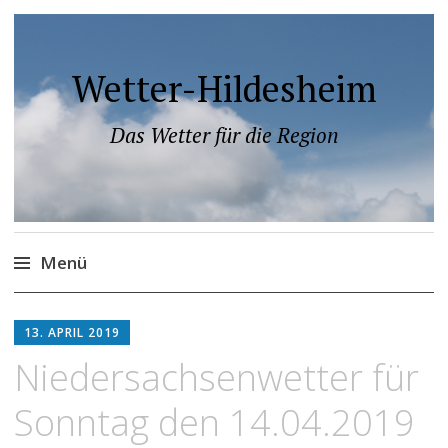
Wetter-Hildesheim
Das Wetter für die Region
Menü
Zum
Inhalt
13. APRIL 2019
springen
Niedersachsenwetter für
Sonntag den 14.04.2019