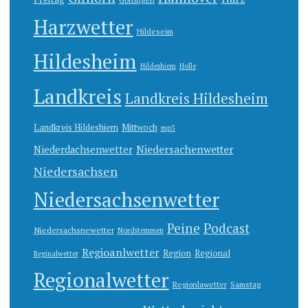
Harzwetter
Hildeseim
Hildesheim
Hildeshiem
Holle
Landkreis
Landkreis Hildesheim
Landkreis Hildeshiem
Mittwoch
mp3
Niedersachenwetter
Niederdachsenwetter
Niedersachsen
Niedersachsenwetter
Peine
Podcast
Niedersachsnewetter
Nordstemmen
Regioanlwetter
Region
Regional
Reginalwetter
Regionalwetter
Regionlawetter
Samstag