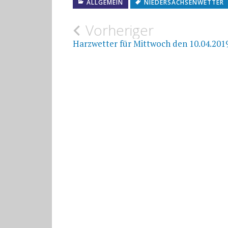
ALLGEMEIN
NIEDERSACHSENWETTER
Beitragsnavigat
Vorheriger
Harzwetter für Mittwoch den 10.04.201