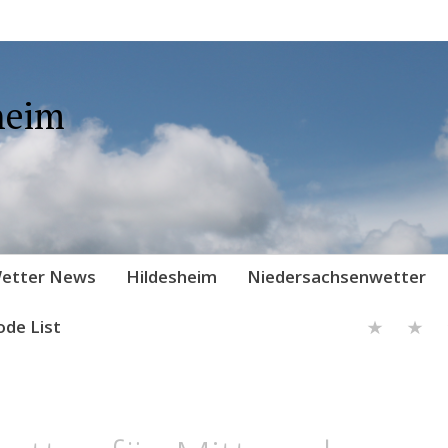
heim
etter News
Hildesheim
Niedersachsenwetter
ode List