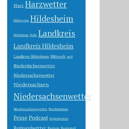
Harzwetter
Harz
Hildesheim
Hildeseim
Landkreis
Hildeshiem
Holle
Landkreis Hildesheim
Landkreis Hildeshiem
Mittwoch
mp3
Niederdachsenwetter
Niedersachenwetter
Niedersachsen
Niedersachsenwetter
Niedersachsnewetter
Nordstemmen
Peine
Podcast
Reginalwetter
Regioanlwetter
Region
Regional