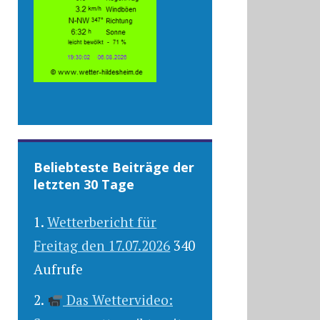
Beliebteste Beiträge der
letzten 30 Tage
Wetterbericht für
Freitag den 17.07.2026
340
Aufrufe
Das Wettervideo: