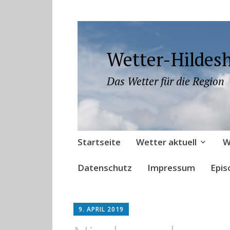
Wetter-Hildes
Das Wetter für die Region
Zum
Startseite
Wetter aktuell
W
Inhalt
springen
Datenschutz
Impressum
Epis
9. APRIL 2019