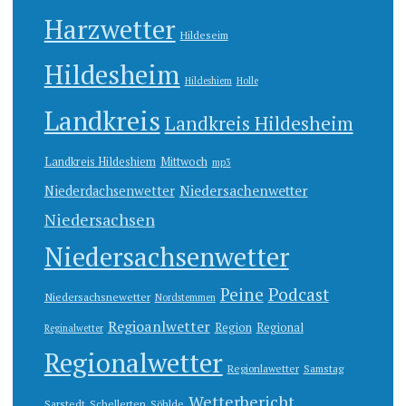
Harzwetter
Hildeseim
Hildesheim
Hildeshiem
Holle
Landkreis
Landkreis Hildesheim
Landkreis Hildeshiem
Mittwoch
mp3
Niedersachenwetter
Niederdachsenwetter
Niedersachsen
Niedersachsenwetter
Peine
Podcast
Niedersachsnewetter
Nordstemmen
Regioanlwetter
Region
Regional
Reginalwetter
Regionalwetter
Regionlawetter
Samstag
Wetterbericht
Sarstedt
Schellerten
Söhlde