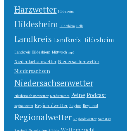
Harzwetter
Hildeseim
Hildesheim
Hildeshiem
Holle
Landkreis
Landkreis Hildesheim
Landkreis Hildeshiem
Mittwoch
mp3
Niedersachenwetter
Niederdachsenwetter
Niedersachsen
Niedersachsenwetter
Peine
Podcast
Niedersachsnewetter
Nordstemmen
Regioanlwetter
Region
Regional
Reginalwetter
Regionalwetter
Regionlawetter
Samstag
Wetterbericht
Sarstedt
Schellerten
Söhlde