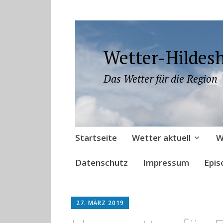
Wetter-Hildes
Das Wetter für die Region
Zum
Startseite
Wetter aktuell
W
Inhalt
springen
Datenschutz
Impressum
Epis
27. MÄRZ 2019