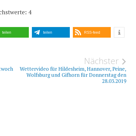
chstwerte: 4
teilen
teilen
RSS-feed
ion
Nächster
ttwoch
Wettervideo für Hildesheim, Hannover, Peine,
Wolfsburg und Gifhorn für Donnerstag den
28.03.2019