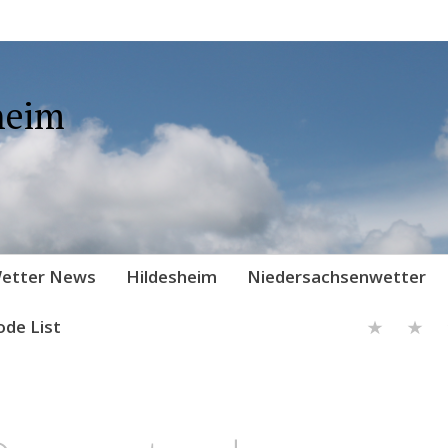
heim
etter News
Hildesheim
Niedersachsenwetter
ode List