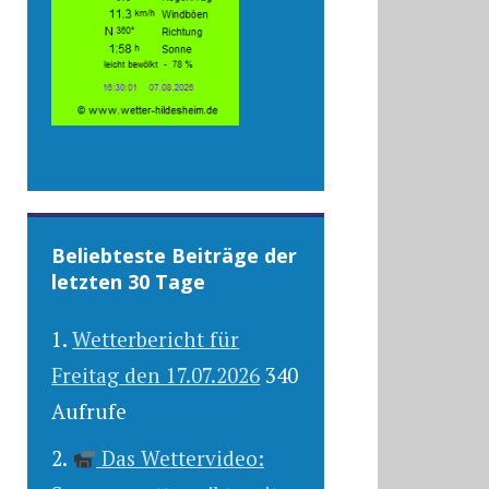
Beliebteste Beiträge der
letzten 30 Tage
Wetterbericht für
Freitag den 17.07.2026
340
Aufrufe
Das Wettervideo: