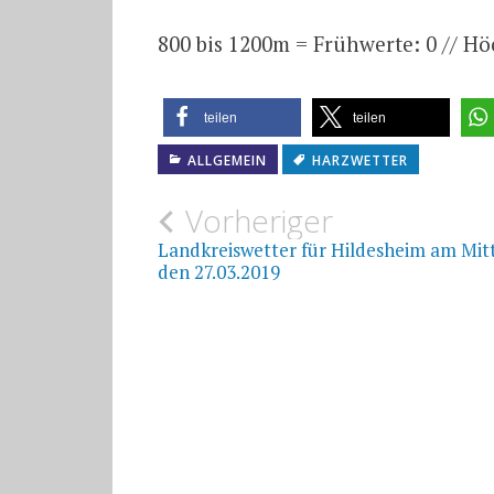
800 bis 1200m = Frühwerte: 0 // Hö
teilen
teilen
ALLGEMEIN
HARZWETTER
Beitragsnavigat
Vorheriger
Landkreiswetter für Hildesheim am Mi
den 27.03.2019