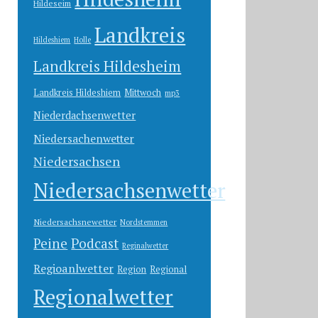
Hildeseim
Landkreis
Hildeshiem
Holle
Landkreis Hildesheim
Landkreis Hildeshiem
Mittwoch
mp3
Niederdachsenwetter
Niedersachenwetter
Niedersachsen
Niedersachsenwetter
Niedersachsnewetter
Nordstemmen
Peine
Podcast
Reginalwetter
Regioanlwetter
Region
Regional
Regionalwetter